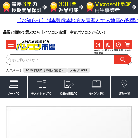
品質と価格で選ぶなら【パソコン市場】中古パソコンが安い！
ログイン
比較リスト
閲覧履歴
カート
会員登録
人気ページ
2020年以降（10世代前後）
メモリ16GB
ノートPC
デスクトップPC
Office搭載PC
モバイルPC
店舗一覧