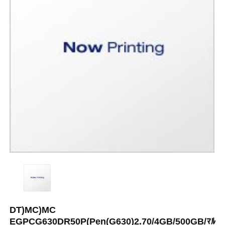
DT)MC)MC
EGPCG630DR50P(Pen(G630)2.70/4GB/500GB/ﾏﾙ