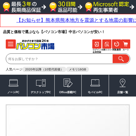
品質と価格で選ぶなら【パソコン市場】中古パソコンが安い！
ログイン
比較リスト
閲覧履歴
カート
会員登録
人気ページ
2020年以降（10世代前後）
メモリ16GB
ノートPC
デスクトップPC
Office搭載PC
モバイルPC
店舗一覧