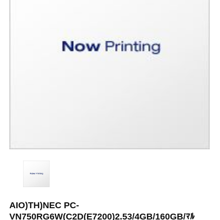
AIO)TH)NEC PC-
VN750RG6W(C2D(E7200)2.53/4GB/160GB/ﾏﾙ