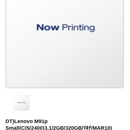
DT)Lenovo M91p
Small(Ci5(2400)3.1/2GB/320GB/ﾏﾙﾁ/MAR10)