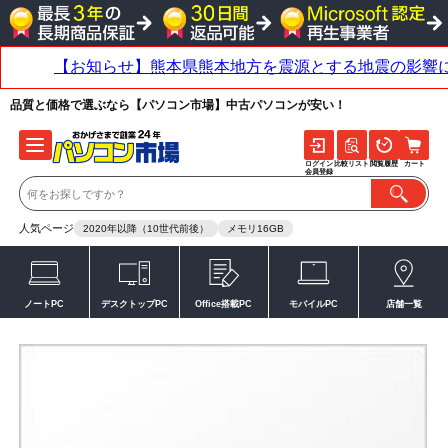
品質と価格で選ぶなら【パソコン市場】中古パソコンが安い！
ログイン
比較リスト
閲覧履歴
カート
会員登録
人気ページ
2020年以降（10世代前後）
メモリ16GB
ノートPC
デスクトップPC
Office搭載PC
モバイルPC
店舗一覧