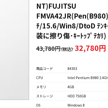
NT)FUJITSU
FMVA42JR(Pen(B980)
ﾁ/15.6/Win8/DtoD ﾃ
装に擦り傷･ｷｰﾄｯﾌﾟﾃｶﾘ)
32,780円
43,780円
商品コード
84303
CPU
Intel Pentium B980 2.4G
メモリ
4GB
ストレージ
HDD 750GB
OS
Windows 8