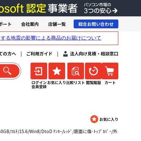
ポート
会社案内
店舗一覧
総合お問い合わせ
ての方へ
|
ご利用ガイド
|
法人向け見積・相談窓口
ログイン
お気に入り
比較リスト
閲覧履歴
カート
会員登録
50GB/ﾏﾙﾁ/15.6/Win8/DtoD ﾃﾝｷｰ/ﾚｯﾄﾞ/底面に傷･ﾄｯﾌﾟｶﾊﾞｰ/外