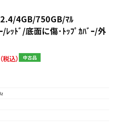
2.4/4GB/750GB/ﾏﾙ
ﾝｷｰ/ﾚｯﾄﾞ/底面に傷･ﾄｯﾌﾟｶﾊﾞｰ/外
中古品
Hz