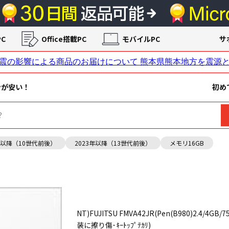
C
Office搭載PC
モバイルPC
サ
ンが安い！
初め
年以降（10世代前後）
2023年以降（13世代前後）
メモリ16GB
NT)FUJITSU FMVA42JR(Pen(B980)2.4/4GB/7
装に擦り傷･ｷｰﾄｯﾌﾟﾃｶﾘ)