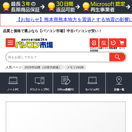
品質と価格で選ぶなら【パソコン市場】中古パソコンが安い！
ログイン
比較リスト
閲覧履歴
カート
会員登録
人気ページ
2020年以降（10世代前後）
メモリ16GB
ノートPC
デスクトップPC
Office搭載PC
モバイルPC
店舗一覧