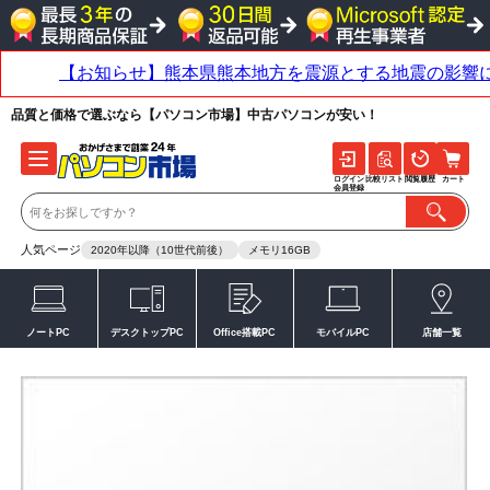
品質と価格で選ぶなら【パソコン市場】中古パソコンが安い！
ログイン
比較リスト
閲覧履歴
カート
会員登録
人気ページ
2020年以降（10世代前後）
メモリ16GB
ノートPC
デスクトップPC
Office搭載PC
モバイルPC
店舗一覧