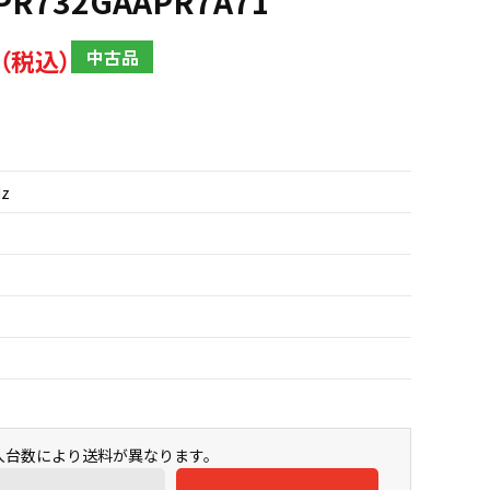
 PR732GAAPR7A71
中古品
Hz
購入台数により送料が異なります。