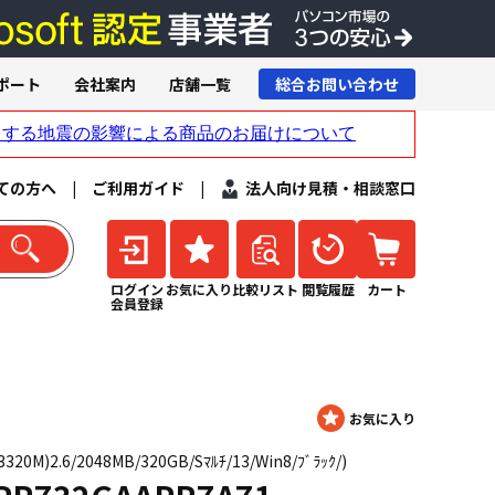
ポート
会社案内
店舗一覧
総合お問い合わせ
ての方へ
|
ご利用ガイド
|
法人向け見積・相談窓口
ログイン
お気に入り
比較リスト
閲覧履歴
カート
会員登録
320M)2.6/2048MB/320GB/Sﾏﾙﾁ/13/Win8/ﾌﾞﾗｯｸ/)