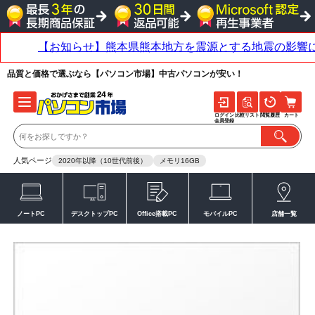
品質と価格で選ぶなら【パソコン市場】中古パソコンが安い！
ログイン
比較リスト
閲覧履歴
カート
会員登録
人気ページ
2020年以降（10世代前後）
メモリ16GB
ノートPC
デスクトップPC
Office搭載PC
モバイルPC
店舗一覧