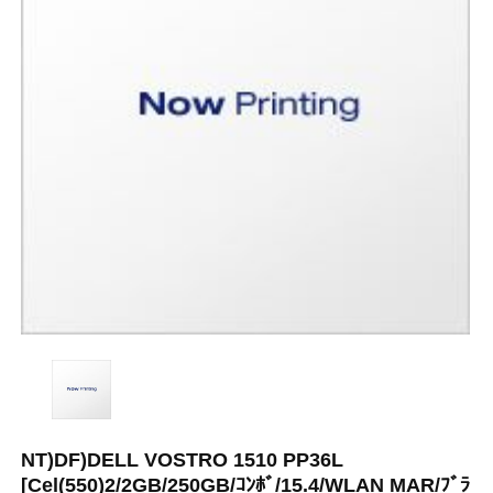
NT)DF)DELL VOSTRO 1510 PP36L
[Cel(550)2/2GB/250GB/ｺﾝﾎﾞ/15.4/WLAN MAR/ﾌﾞﾗ