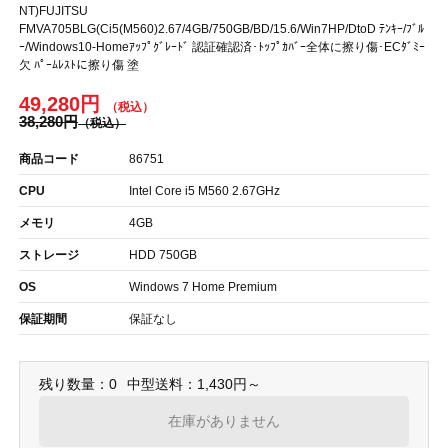
NT)FUJITSU
FMVA705BLG(Ci5(M560)2.67/4GB/750GB/BD/15.6/Win7HP/DtoD ﾃﾝｷｰ/ﾌﾞﾙ
ｰ/Windows10-Homeｱｯﾌﾟｸﾞﾚｰﾄﾞ 認証確認済･ﾄｯﾌﾟｶﾊﾞｰ全体に擦り傷･ECﾀﾞﾐｰ
欠 ﾊﾟｰﾑﾚｽﾄに擦り傷 塗
49,280円
38,280円
商品コード
86751
CPU
Intel Core i5 M560 2.67GHz
メモリ
4GB
ストレージ
HDD 750GB
OS
Windows 7 Home Premium
保証期間
保証なし
残り数量：0
中型送料：1,430円～
在庫がありません