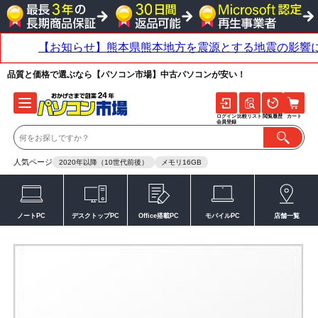
品質と価格で選ぶなら【パソコン市場】中古パソコンが安い！
ログイン
比較リスト
閲覧履歴
カート
会員登録
人気ページ
2020年以降（10世代前後）
メモリ16GB
ノートPC
デスクトップPC
Office搭載PC
モバイルPC
店舗一覧