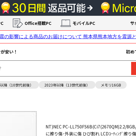
C
Office搭載PC
モバイルPC
サ
ンが安い！
初め
年以降（10世代前後）
2023年以降（13世代前後）
メモリ16GB
NT)NEC PC-LL750FS6B(Ci7(2670QM)2.2/8GB/
に擦り傷･外装に傷 ひび割れ LCDｺｰﾃｨﾝｸﾞ擦り傷 