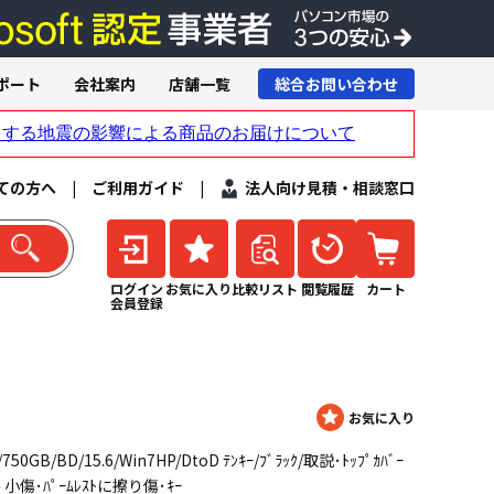
ポート
会社案内
店舗一覧
総合お問い合わせ
ての方へ
|
ご利用ガイド
|
法人向け見積・相談窓口
ログイン
お気に入り
比較リスト
閲覧履歴
カート
会員登録
750GB/BD/15.6/Win7HP/DtoD ﾃﾝｷｰ/ﾌﾞﾗｯｸ/取説･ﾄｯﾌﾟｶﾊﾞｰ
小傷･ﾊﾟｰﾑﾚｽﾄに擦り傷･ｷｰ