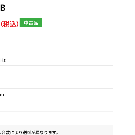
6B
中古品
GHz
um
購入台数により送料が異なります。