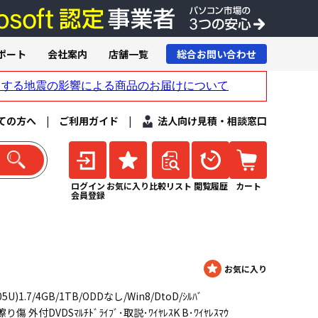
ポート
会社案内
店舗一覧
総合お問い合わせ
ての方へ
|
ご利用ガイド
|
法人向け見積・相談窓口
ログイン
お気に入り
比較リスト
閲覧履歴
カート
会員登録
005U)1.7/4GB/1TB/ODDなし/Win8/DtoD/ｼﾙﾊﾞ
傷 外付DVDSﾏﾙﾁﾄﾞﾗｲﾌﾞ･取説･ﾜｲﾔﾚｽK B･ﾜｲﾔﾚｽﾏｳ