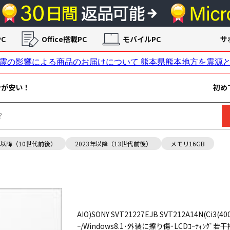
C
Office搭載PC
モバイルPC
サ
ンが安い！
初め
年以降（10世代前後）
2023年以降（13世代前後）
メモリ16GB
AIO)SONY SVT21227EJB SVT212A14N(Ci3(4
ｰ/Windows8.1･外装に擦り傷･LCDｺｰﾃｨﾝｸﾞ若干擦り