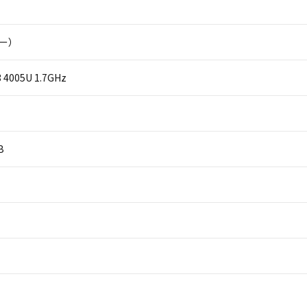
ニー）
i3 4005U 1.7GHz
B