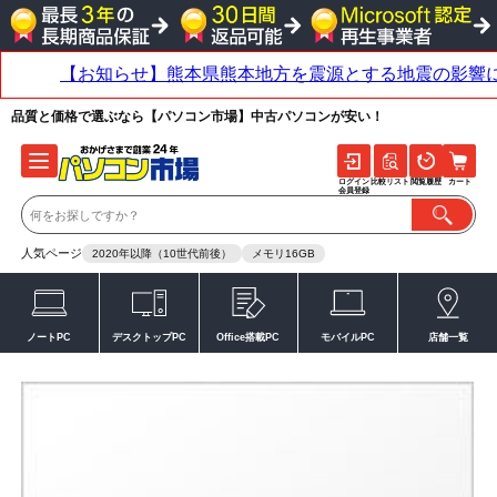
品質と価格で選ぶなら【パソコン市場】中古パソコンが安い！
ログイン
比較リスト
閲覧履歴
カート
会員登録
人気ページ
2020年以降（10世代前後）
メモリ16GB
ノートPC
デスクトップPC
Office搭載PC
モバイルPC
店舗一覧