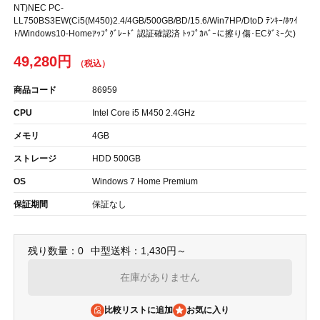
NT)NEC PC-
LL750BS3EW(Ci5(M450)2.4/4GB/500GB/BD/15.6/Win7HP/DtoD ﾃﾝｷｰ/ﾎﾜｲ
ﾄ/Windows10-Homeｱｯﾌﾟｸﾞﾚｰﾄﾞ 認証確認済 ﾄｯﾌﾟｶﾊﾞｰに擦り傷･ECﾀﾞﾐｰ欠)
49,280円
商品コード
86959
CPU
Intel Core i5 M450 2.4GHz
メモリ
4GB
ストレージ
HDD 500GB
OS
Windows 7 Home Premium
保証期間
保証なし
残り数量：0
中型送料：1,430円～
在庫がありません
比較リストに追加