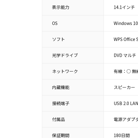
表示能力
14.1インチ
OS
Windows 10
ソフト
WPS Office 
光学ドライブ
DVD マルチ
ネットワーク
有線：○ 無
内蔵機能
スピーカー
接続端子
USB 2.0 
付属品
電源アダプタ
保証期間
180日間