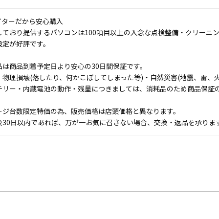
イターだから安心購入
しており提供するパソコンは100項目以上の入念な点検整備・クリーニ
設定が好評です。
品は商品到着予定日より安心の30日間保証です。
物理損壊(落したり、何かこぼしてしまった等)・自然災害(地震、雷、火
テリー・内蔵電池の動作・残量につきましては、消耗品のため商品保証
ージ台数限定特価の為、販売価格は店頭価格と異なります。
後30日以内であれば、万が一お気に召さない場合、交換・返品を承りま