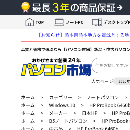
TOP
ノートPC
デスクトップP
品質と価格で選ぶなら【パソコン市場】新品・中古パソコ
人気ページ
2020
ホーム
>
カテゴリー
>
ノートパソコン
>
ホーム
>
Windows 10
>
HP ProBook 6460
ホーム
>
メーカー
>
日本HP
>
HP ProB
ホーム
>
B5ノートパソコン
>
HP ProBook 
ホーム
>
中古品
>
HP ProBook 6460b