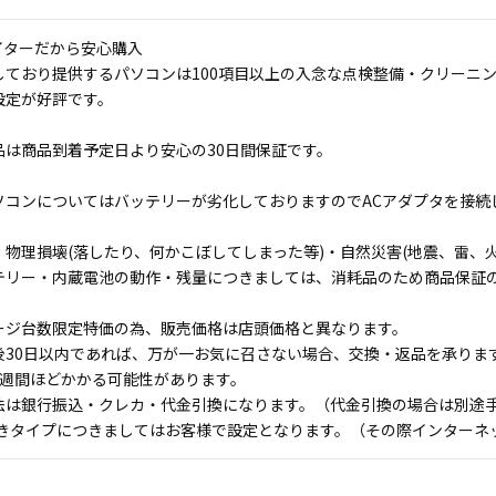
イターだから安心購入
しており提供するパソコンは100項目以上の入念な点検整備・クリーニ
設定が好評です。
品は商品到着予定日より安心の30日間保証です。
ソコンについてはバッテリーが劣化しておりますのでACアダプタを接続
物理損壊(落したり、何かこぼしてしまった等)・自然災害(地震、雷、火
テリー・内蔵電池の動作・残量につきましては、消耗品のため商品保証
ージ台数限定特価の為、販売価格は店頭価格と異なります。
後30日以内であれば、万が一お気に召さない場合、交換・返品を承りま
1週間ほどかかる可能性があります。
法は銀行振込・クレカ・代金引換になります。（代金引換の場合は別途手数
付きタイプにつきましてはお客様で設定となります。（その際インターネ