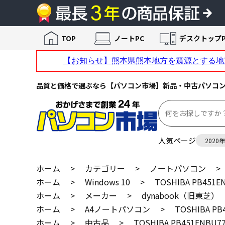
TOP
ノートPC
デスクトップP
品質と価格で選ぶなら【パソコン市場】新品・中古パソコ
人気ページ
2020
ホーム
>
カテゴリー
>
ノートパソコン
>
ホーム
>
Windows 10
>
TOSHIBA PB451E
ホーム
>
メーカー
>
dynabook（旧東芝）
ホーム
>
A4ノートパソコン
>
TOSHIBA PB
ホーム
>
中古品
>
TOSHIBA PB451ENBU7