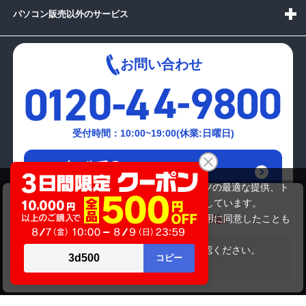
パソコン販売以外のサービス
お問い合わせ
受付時間：10:00~19:00(休業:日曜日)
メールでの
お問い合わせはこちら
当サイトでは利用体験の向上およびコンテンツの最適な提供、ト
TOSHIBA PB35022BSTW
ラフィックの分析を目的としてCookieを使用しています。
32,780円
商品価格
38,280円
サイトの閲覧を継続された場合、Cookieの利用に同意したことも
のといたします。
詳細については
プライバシーポリシー
をご確認ください。
在庫がありません
承諾する
Copyright(c)2024 mediator Co., Ltd. ALL Rights Reserved