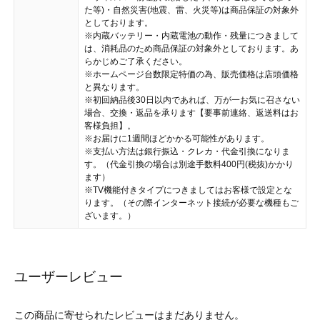
た等)・自然災害(地震、雷、火災等)は商品保証の対象外
としております。
※内蔵バッテリー・内蔵電池の動作・残量につきまして
は、消耗品のため商品保証の対象外としております。あ
らかじめご了承ください。
※ホームページ台数限定特価の為、販売価格は店頭価格
と異なります。
※初回納品後30日以内であれば、万が一お気に召さない
場合、交換・返品を承ります【要事前連絡、返送料はお
客様負担】。
※お届けに1週間ほどかかる可能性があります。
※支払い方法は銀行振込・クレカ・代金引換になりま
す。（代金引換の場合は別途手数料400円(税抜)かかり
ます）
※TV機能付きタイプにつきましてはお客様で設定とな
ります。（その際インターネット接続が必要な機種もご
ざいます。）
ユーザーレビュー
この商品に寄せられたレビューはまだありません。