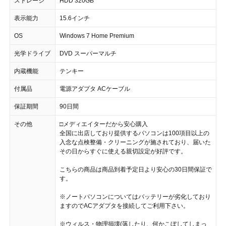
ストレージ
HDD 320GB
表示能力
15.6インチ
OS
Windows 7 Home Premium
光学ドライブ
DVD スーパーマルチ
内蔵機能
テンキー
付属品
電源アダプタ ACケーブル
保証期間
90日間
その他
□メディエイターだから安心購入
全国に出店しており提供するパソコンは100項目以上の
入念な点検整備・クリーニングが施されており、届いた
その日からすぐに使える親切設定が好評です。
こちらの商品は商品到着予定日より安心の30日間保証で
す。
※ノートパソコンについてはバッテリーが劣化しており
ますのでACアダプタを接続してご利用下さい。
※ウィルス・物理損壊(落したり、何かこぼしてしまっ