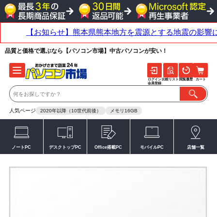
品質と価格で選ぶなら【パソコン市場】中古パソコンが安い！
ログイン
比較リスト
閲覧履歴
カート
会員登録
人気ページ
2020年以降（10世代前後）
メモリ16GB
ノートPC
デスクトップPC
Office搭載PC
モバイルPC
店舗一覧