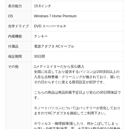
表示能力
15.6インチ
OS
Windows 7 Home Premium
光学ドライブ
DVD スーパーマルチ
内蔵機能
テンキー
付属品
電源アダプタ ACケーブル
保証期間
30日間
その他
□メディエイターだから安心購入
全国に出店しており提供するパソコンは100項目以上の
入念な点検整備・クリーニングが施されており、届いた
その日からすぐに使える親切設定が好評です。
こちらの商品は商品到着予定日より安心の30日間保証で
す。
※ノートパソコンについてはバッテリーが劣化しており
ますのでACアダプタを接続してご利用下さい。
※ウィルス・物理損壊(落したり、何かこぼしてしまっ
た等)・自然災害(地震、雷、火災等)は商品保証の対象外