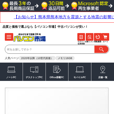
品質と価格で選ぶなら【パソコン市場】中古パソコンが安い！
ログイン
比較リスト
閲覧履歴
カート
会員登録
人気ページ
2020年以降（10世代前後）
メモリ16GB
ノートPC
デスクトップPC
Office搭載PC
モバイルPC
店舗一覧