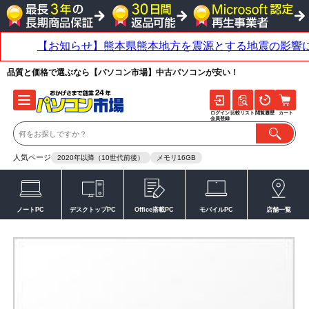
品質と価格で選ぶなら【パソコン市場】中古パソコンが安い！
ログイン
比較リスト
閲覧履歴
カート
会員登録
人気ページ
2020年以降（10世代前後）
メモリ16GB
ノートPC
デスクトップPC
Office搭載PC
モバイルPC
店舗一覧