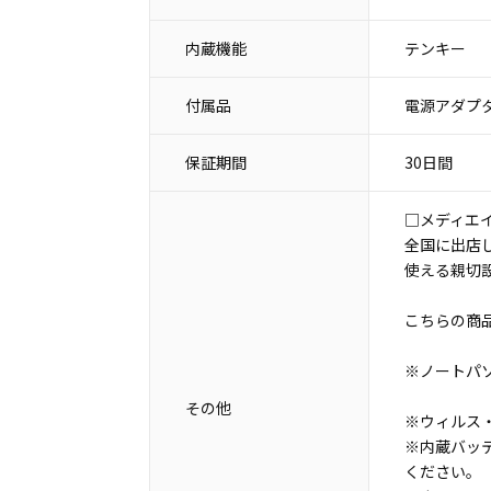
内蔵機能
テンキー
付属品
電源アダプタ
保証期間
30日間
□メディエ
全国に出店
使える親切
こちらの商
※ノートパ
その他
※ウィルス・
※内蔵バッ
ください。