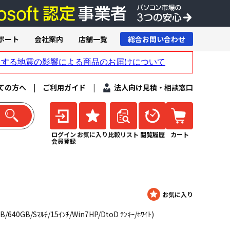
ポート
会社案内
店舗一覧
総合お問い合わせ
ての方へ
|
ご利用ガイド
|
法人向け見積・相談窓口
ログイン
お気に入り
比較リスト
閲覧履歴
カート
会員登録
/640GB/Sﾏﾙﾁ/15ｲﾝﾁ/Win7HP/DtoD ﾃﾝｷｰ/ﾎﾜｲﾄ)