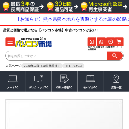
品質と価格で選ぶなら【パソコン市場】中古パソコンが安い！
ログイン
比較リスト
閲覧履歴
カート
会員登録
人気ページ
2020年以降（10世代前後）
メモリ16GB
ノートPC
デスクトップPC
Office搭載PC
モバイルPC
店舗一覧