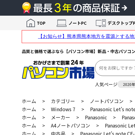
TOP
ノートPC
デスクトップP
品質と価格で選ぶなら【パソコン市場】新品・中古パソコ
人気ページ
2020
ホーム
>
カテゴリー
>
ノートパソコン
>
ホーム
>
Windows 7
>
Panasonic Let's not
ホーム
>
メーカー
>
Panasonic
>
Panas
ホーム
>
A4ノートパソコン
>
Panasonic Le
ホーム
>
中古品
>
Panasonic Let's note CF