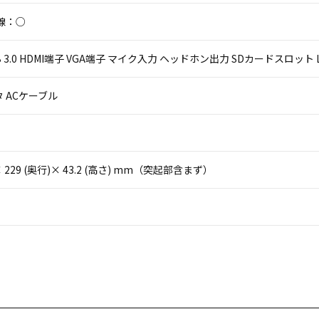
線：○
USB 3.0 HDMI端子 VGA端子 マイク入力 ヘッドホン出力 SDカードスロット L
 ACケーブル
)× 229 (奥行)× 43.2 (高さ) mm（突起部含まず）