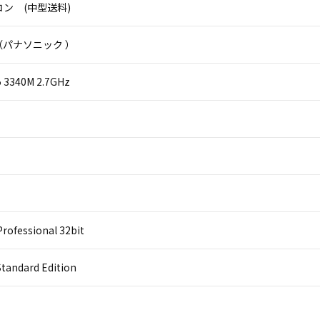
ン (中型送料)
ic（パナソニック ）
i5 3340M 2.7GHz
rofessional 32bit
Standard Edition