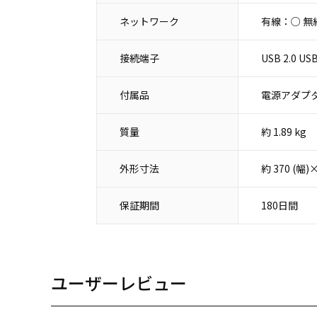
ネットワーク
有線：○ 無
接続端子
USB 2.0 
付属品
電源アダプタ
質量
約 1.89 kg
外形寸法
約 370 (幅
保証期間
180日間
ユーザーレビュー