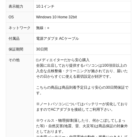
表示能力
10.1インチ
OS
Windows 10 Home 32bit
ネットワーク
無線：○
付属品
電源アダプタ ACケーブル
保証期間
30日間
その他
□メディエイターだから安心購入
全国に出店しており提供するパソコンは100項目以上の
入念な点検整備・クリーニングが施されており、届いた
その日からすぐに使える親切設定が好評です。
こちらの商品は商品到着予定日より安心の30日間保証で
す。
※ノートパソコンについてはバッテリーが劣化しており
ますのでACアダプタを接続してご利用下さい。
※ウィルス・物理損壊(落したり、何かこぼしてしまっ
た等)・自然災害(地震、雷、火災等)は商品保証の対象外
としております。