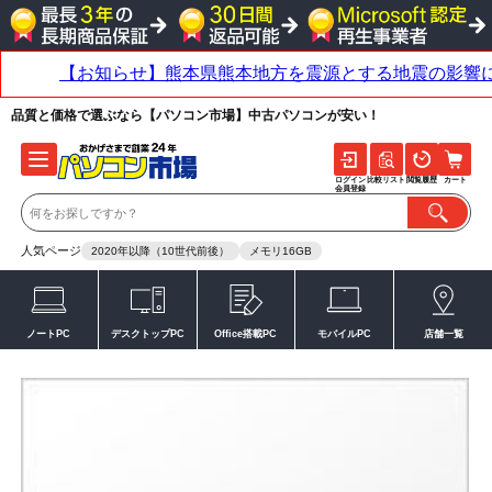
品質と価格で選ぶなら【パソコン市場】中古パソコンが安い！
ログイン
比較リスト
閲覧履歴
カート
会員登録
人気ページ
2020年以降（10世代前後）
メモリ16GB
ノートPC
デスクトップPC
Office搭載PC
モバイルPC
店舗一覧