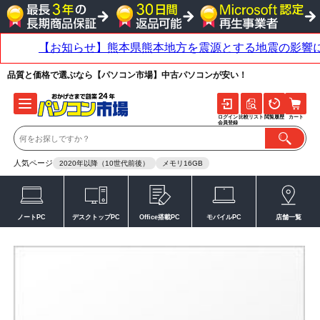
品質と価格で選ぶなら【パソコン市場】中古パソコンが安い！
ログイン
比較リスト
閲覧履歴
カート
会員登録
人気ページ
2020年以降（10世代前後）
メモリ16GB
ノートPC
デスクトップPC
Office搭載PC
モバイルPC
店舗一覧