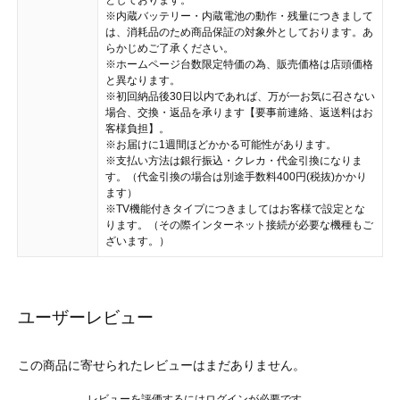
としております。
※内蔵バッテリー・内蔵電池の動作・残量につきまして
は、消耗品のため商品保証の対象外としております。あ
らかじめご了承ください。
※ホームページ台数限定特価の為、販売価格は店頭価格
と異なります。
※初回納品後30日以内であれば、万が一お気に召さない
場合、交換・返品を承ります【要事前連絡、返送料はお
客様負担】。
※お届けに1週間ほどかかる可能性があります。
※支払い方法は銀行振込・クレカ・代金引換になりま
す。（代金引換の場合は別途手数料400円(税抜)かかり
ます）
※TV機能付きタイプにつきましてはお客様で設定とな
ります。（その際インターネット接続が必要な機種もご
ざいます。）
ユーザーレビュー
この商品に寄せられたレビューはまだありません。
レビューを評価するには
ログイン
が必要です。