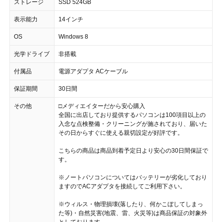
ストレージ
SSD 524GB
表示能力
14インチ
OS
Windows 8
光学ドライブ
非搭載
付属品
電源アダプタ ACケーブル
保証期間
30日間
その他
□メディエイターだから安心購入
全国に出店しており提供するパソコンは100項目以上の
入念な点検整備・クリーニングが施されており、届いた
その日からすぐに使える親切設定が好評です。
こちらの商品は商品到着予定日より安心の30日間保証で
す。
※ノートパソコンについてはバッテリーが劣化しており
ますのでACアダプタを接続してご利用下さい。
※ウィルス・物理損壊(落したり、何かこぼしてしまっ
た等)・自然災害(地震、雷、火災等)は商品保証の対象外