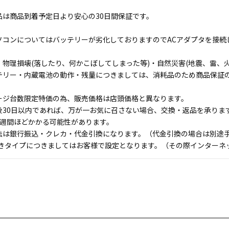
品は商品到着予定日より安心の30日間保証です。
ソコンについてはバッテリーが劣化しておりますのでACアダプタを接続
物理損壊(落したり、何かこぼしてしまった等)・自然災害(地震、雷、火
テリー・内蔵電池の動作・残量につきましては、消耗品のため商品保証
ージ台数限定特価の為、販売価格は店頭価格と異なります。
後30日以内であれば、万が一お気に召さない場合、交換・返品を承りま
1週間ほどかかる可能性があります。
法は銀行振込・クレカ・代金引換になります。（代金引換の場合は別途手数
付きタイプにつきましてはお客様で設定となります。（その際インターネ