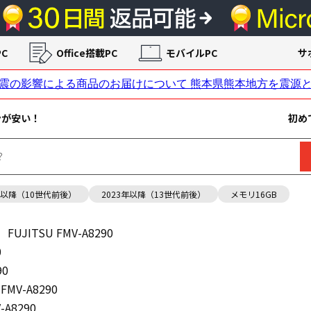
C
Office搭載PC
モバイルPC
サ
ンが安い！
初め
年以降（10世代前後）
2023年以降（13世代前後）
メモリ16GB
FUJITSU FMV-A8290
0
90
 FMV-A8290
-A8290