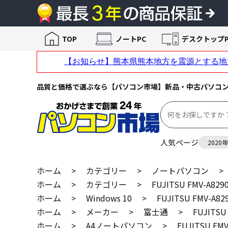
TOP
ノートPC
デスクトップP
品質と価格で選ぶなら【パソコン市場】新品・中古パソコ
人気ページ
2020
ホーム
>
カテゴリー
>
ノートパソコン
>
ホーム
>
カテゴリー
>
FUJITSU FMV-A829
ホーム
>
Windows 10
>
FUJITSU FMV-A82
ホーム
>
メーカー
>
富士通
>
FUJITSU
ホーム
>
A4ノートパソコン
>
FUJITSU FMV