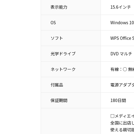
表示能力
15.6インチ
OS
Windows 10
ソフト
WPS Office 
光学ドライブ
DVD マルチ
ネットワーク
有線：○ 無
付属品
電源アダプタ
保証期間
180日間
□メディエ
全国に出店
使える親切