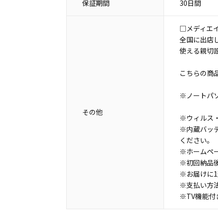
保証期間
30日間
□メディエ
全国に出店
使える親切
こちらの商
※ノートパ
その他
※ウィルス・
※内蔵バッ
ください。
※ホームペ
※初回納品
※お届けに
※支払い方
※TV機能