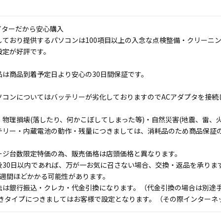
イターだから安心購入
しており提供するパソコンは100項目以上の入念な点検整備・クリーニ
設定が好評です。
品は商品到着予定日より安心の30日間保証です。
ソコンについてはバッテリーが劣化しておりますのでACアダプタを接続
物理損壊(落したり、何かこぼしてしまった等)・自然災害(地震、雷、火
テリー・内蔵電池の動作・残量につきましては、消耗品のため商品保証
ージ台数限定特価の為、販売価格は店頭価格と異なります。
後30日以内であれば、万が一お気に召さない場合、交換・返品を承りま
1週間ほどかかる可能性があります。
法は銀行振込・クレカ・代金引換になります。（代金引換の場合は別途手数
付きタイプにつきましてはお客様で設定となります。（その際インターネ