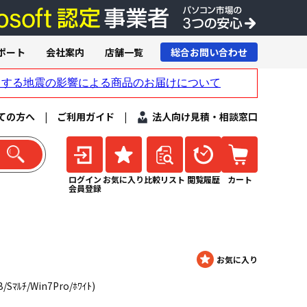
ポート
会社案内
店舗一覧
総合お問い合わせ
ての方へ
|
ご利用ガイド
|
法人向け見積・相談窓口
ログイン
お気に入り
比較リスト
閲覧履歴
カート
会員登録
/Sﾏﾙﾁ/Win7Pro/ﾎﾜｲﾄ)