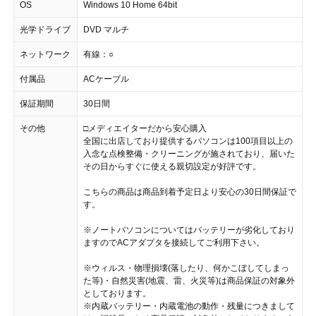
OS
Windows 10 Home 64bit
光学ドライブ
DVD マルチ
ネットワーク
有線：○
付属品
ACケーブル
保証期間
30日間
その他
□メディエイターだから安心購入
全国に出店しており提供するパソコンは100項目以上の
入念な点検整備・クリーニングが施されており、届いた
その日からすぐに使える親切設定が好評です。
こちらの商品は商品到着予定日より安心の30日間保証で
す。
※ノートパソコンについてはバッテリーが劣化しており
ますのでACアダプタを接続してご利用下さい。
※ウィルス・物理損壊(落したり、何かこぼしてしまっ
た等)・自然災害(地震、雷、火災等)は商品保証の対象外
としております。
※内蔵バッテリー・内蔵電池の動作・残量につきまして