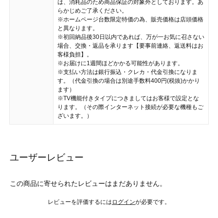
は、消耗品のため商品保証の対象外としております。あ
らかじめご了承ください。
※ホームページ台数限定特価の為、販売価格は店頭価格
と異なります。
※初回納品後30日以内であれば、万が一お気に召さない
場合、交換・返品を承ります【要事前連絡、返送料はお
客様負担】。
※お届けに1週間ほどかかる可能性があります。
※支払い方法は銀行振込・クレカ・代金引換になりま
す。（代金引換の場合は別途手数料400円(税抜)かかり
ます）
※TV機能付きタイプにつきましてはお客様で設定とな
ります。（その際インターネット接続が必要な機種もご
ざいます。）
ユーザーレビュー
この商品に寄せられたレビューはまだありません。
レビューを評価するには
ログイン
が必要です。