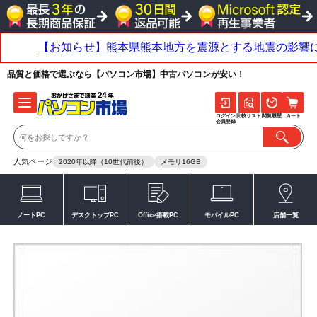
品質と価格で選ぶなら【パソコン市場】中古パソコンが安い！
ログイン
比較リスト
閲覧履歴
カート
会員登録
人気ページ
2020年以降（10世代前後）
メモリ16GB
ノートPC
デスクトップPC
Office搭載PC
モバイルPC
店舗一覧