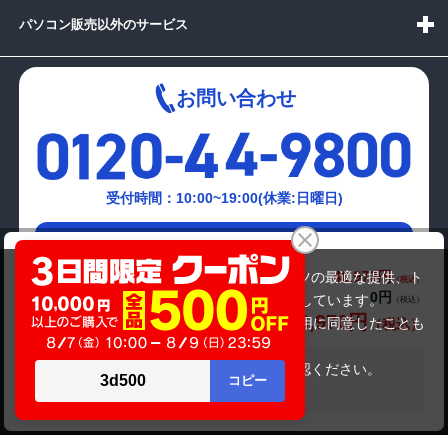
パソコン販売以外のサービス
お問い合わせ
受付時間：10:00~19:00(休業:日曜日)
メールでの
オリジナルPC AMD1-GS7300-C17-PR
お問い合わせはこちら
46,970円
商品価格(税込)
当サイトでは利用体験の向上およびコンテンツの最適な提供、ト
0円
オプション小計価格(税込)
ラフィックの分析を目的としてCookieを使用しています。
46,970円
商品合計価格(税込)
サイトの閲覧を継続された場合、Cookieの利用に同意したことも
のといたします。
詳細については
プライバシーポリシー
をご確認ください。
在庫がありません
承諾する
Copyright(c)2024 mediator Co., Ltd. ALL Rights Reserved