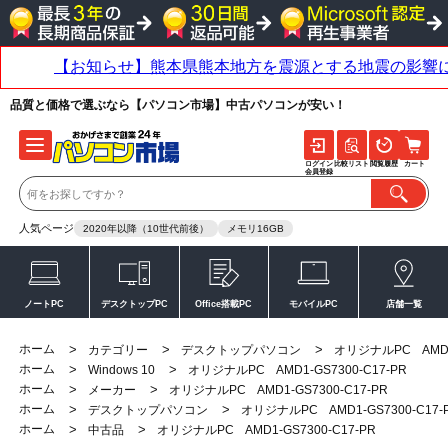
品質と価格で選ぶなら【パソコン市場】中古パソコンが安い！
ログイン
比較リスト
閲覧履歴
カート
会員登録
人気ページ
2020年以降（10世代前後）
メモリ16GB
ノートPC
デスクトップPC
Office搭載PC
モバイルPC
店舗一覧
ホーム
>
>
>
カテゴリー
デスクトップパソコン
オリジナルPC AMD1-
ホーム
>
>
Windows 10
オリジナルPC AMD1-GS7300-C17-PR
ホーム
>
>
メーカー
オリジナルPC AMD1-GS7300-C17-PR
ホーム
>
>
デスクトップパソコン
オリジナルPC AMD1-GS7300-C17-
ホーム
>
>
中古品
オリジナルPC AMD1-GS7300-C17-PR