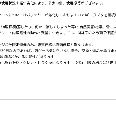
は使用状況や経年劣化により、多少の傷、使用感等がございます。
ソコンについてはバッテリーが劣化しておりますのでACアダプタを接続
物理損壊(落したり、何かこぼしてしまった等)・自然災害(地震、雷、火
テリー・内蔵電池の動作・残量につきましては、消耗品のため商品保証
ージ台数限定特価の為、販売価格は店頭価格と異なります。
後30日以内であれば、万が一お気に召さない場合、交換・返品を承りま
1週間ほどかかる可能性があります。
法は銀行振込・クレカ・代金引換になります。（代金引換の場合は別途手数