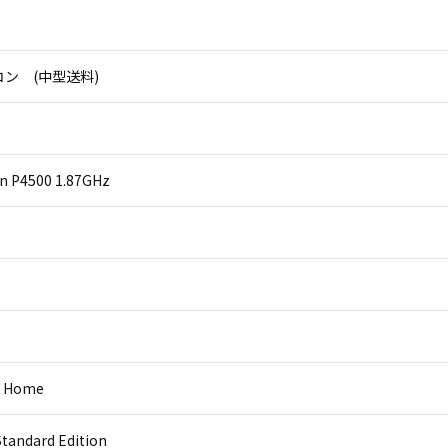
ン (中型送料)
on P4500 1.87GHz
0 Home
Standard Edition