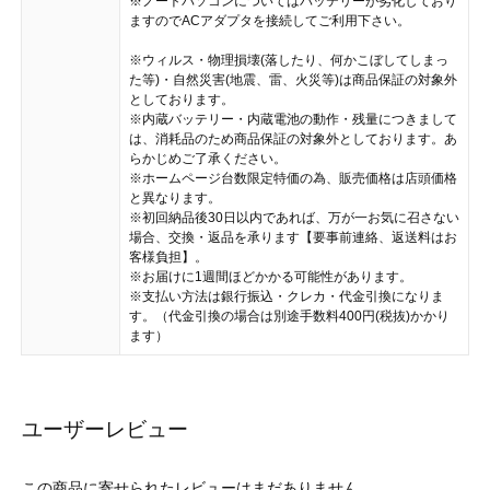
※ノートパソコンについてはバッテリーが劣化しており
ますのでACアダプタを接続してご利用下さい。
※ウィルス・物理損壊(落したり、何かこぼしてしまっ
た等)・自然災害(地震、雷、火災等)は商品保証の対象外
としております。
※内蔵バッテリー・内蔵電池の動作・残量につきまして
は、消耗品のため商品保証の対象外としております。あ
らかじめご了承ください。
※ホームページ台数限定特価の為、販売価格は店頭価格
と異なります。
※初回納品後30日以内であれば、万が一お気に召さない
場合、交換・返品を承ります【要事前連絡、返送料はお
客様負担】。
※お届けに1週間ほどかかる可能性があります。
※支払い方法は銀行振込・クレカ・代金引換になりま
す。（代金引換の場合は別途手数料400円(税抜)かかり
ます）
ユーザーレビュー
この商品に寄せられたレビューはまだありません。