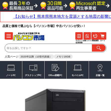
品質と価格で選ぶなら【パソコン市場】中古パソコンが安い！
ログイン
比較リスト
閲覧履歴
カート
会員登録
人気ページ
2020年以降（10世代前後）
メモリ16GB
ノートPC
デスクトップPC
Office搭載PC
モバイルPC
店舗一覧