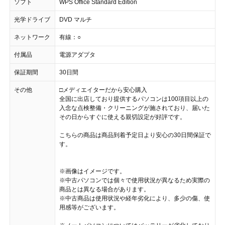
ソフト
WPS Office Standard Edition
光学ドライブ
DVD マルチ
ネットワーク
有線：○
付属品
電源アダプタ
保証期間
30日間
その他
□メディエイターだから安心購入
全国に出店しており提供するパソコンは100項目以上の
入念な点検整備・クリーニングが施されており、届いた
その日からすぐに使える親切設定が好評です。
こちらの商品は商品到着予定日より安心の30日間保証で
す。
※画像はイメージです。
※中古パソコンでは個々で使用状況が異なるため実際の
商品とは異なる場合があります。
※中古商品は使用状況や経年劣化により、多少の傷、使
用感等がございます。