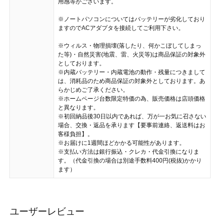
用感等がございます。
※ノートパソコンについてはバッテリーが劣化しており
ますのでACアダプタを接続してご利用下さい。
※ウィルス・物理損壊(落したり、何かこぼしてしまっ
た等)・自然災害(地震、雷、火災等)は商品保証の対象外
としております。
※内蔵バッテリー・内蔵電池の動作・残量につきまして
は、消耗品のため商品保証の対象外としております。あ
らかじめご了承ください。
※ホームページ台数限定特価の為、販売価格は店頭価格
と異なります。
※初回納品後30日以内であれば、万が一お気に召さない
場合、交換・返品を承ります【要事前連絡、返送料はお
客様負担】。
※お届けに1週間ほどかかる可能性があります。
※支払い方法は銀行振込・クレカ・代金引換になりま
す。（代金引換の場合は別途手数料400円(税抜)かかり
ます）
ユーザーレビュー