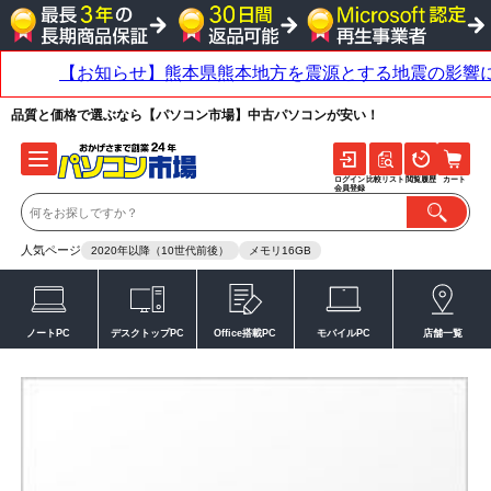
品質と価格で選ぶなら【パソコン市場】中古パソコンが安い！
ログイン
比較リスト
閲覧履歴
カート
会員登録
人気ページ
2020年以降（10世代前後）
メモリ16GB
ノートPC
デスクトップPC
Office搭載PC
モバイルPC
店舗一覧