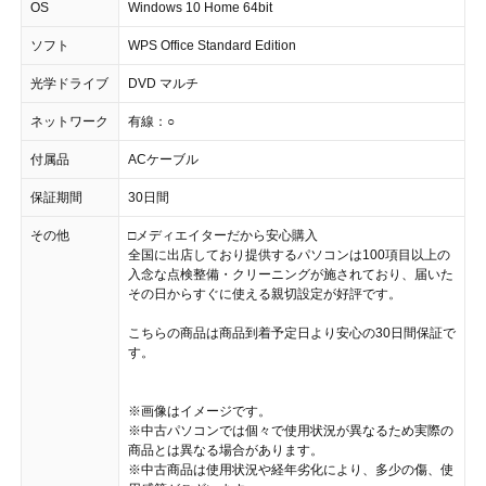
OS
Windows 10 Home 64bit
ソフト
WPS Office Standard Edition
光学ドライブ
DVD マルチ
ネットワーク
有線：○
付属品
ACケーブル
保証期間
30日間
その他
□メディエイターだから安心購入
全国に出店しており提供するパソコンは100項目以上の
入念な点検整備・クリーニングが施されており、届いた
その日からすぐに使える親切設定が好評です。
こちらの商品は商品到着予定日より安心の30日間保証で
す。
※画像はイメージです。
※中古パソコンでは個々で使用状況が異なるため実際の
商品とは異なる場合があります。
※中古商品は使用状況や経年劣化により、多少の傷、使