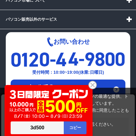
パソコン市場について
パソコン販売以外のサービス
お問い合わせ
受付時間：10:00~19:00(休業:日曜日)
メールでの
お問い合わせはこちら
当サイトでは利用体験の向上およびコンテンツの最適な提供、ト
Mouse computer ｵﾘｼﾞﾅﾙDT
ラフィックの分析を目的としてCookieを使用しています。
10,999,999円
商品価格
サイトの閲覧を継続された場合、Cookieの利用に同意したことも
のといたします。
詳細については
プライバシーポリシー
をご確認ください。
在庫がありません
承諾する
Copyright(c)2024 mediator Co., Ltd. ALL Rights Reserved