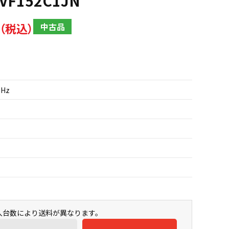
SVF152C1JN
中古品
GHz
購入台数により送料が異なります。