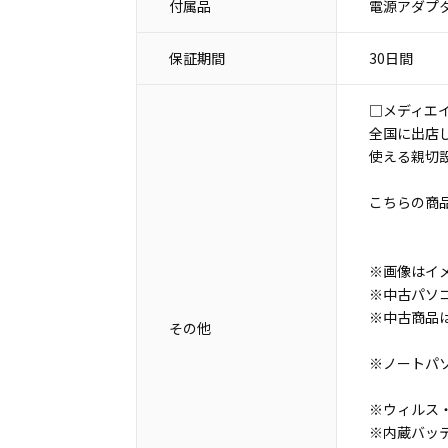
付属品
電源アダプタ
保証期間
30日間
□メディエ
全国に出店
使える親切
こちらの商
※画像はイ
※中古パソ
※中古商品
その他
※ノートパ
※ウィルス・
※内蔵バッ