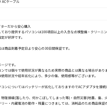
 ACケーブル
イターだから安心購入
しており提供するパソコンは100項目以上の入念な点検整備・クリーニ
設定が好評です。
品は商品到着予定日より安心の30日間保証です。
メージです。
コンでは個々で使用状況が異なるため実際の商品とは異なる場合があり
は使用状況や経年劣化により、多少の傷、使用感等がございます。
ソコンについてはバッテリーが劣化しておりますのでACアダプタを接続
物理損壊(落したり、何かこぼしてしまった等)・自然災害(地震、雷、火
テリー・内蔵電池の動作・残量につきましては、消耗品のため商品保証