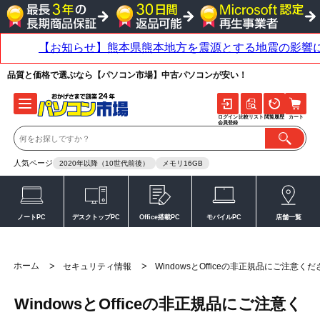
品質と価格で選ぶなら【パソコン市場】中古パソコンが安い！
ログイン
比較リスト
閲覧履歴
カート
会員登録
人気ページ
2020年以降（10世代前後）
メモリ16GB
ノートPC
デスクトップPC
Office搭載PC
モバイルPC
店舗一覧
ホーム
>
>
セキュリティ情報
WindowsとOfficeの非正規品にご注意くだ
WindowsとOfficeの非正規品にご注意く