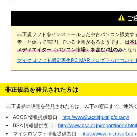
ご
非正規ソフトをインストールした中古パソコン販売する
者」と偽って表記している企業があるようです。
日本
メディエイター（パソコン市場）を含む7社のみ
とな
マイクロソフト認定再生PC MARプログラムについて 
非正規品を発見された方は
非正規品の販売を発見された方は、以下の窓口までご連絡
ACCS 情報提供窓口：
http://www2.accsjp.or.jp/piracy/
BSA 情報提供窓口：
http://www.bsa.or.jp/report/index.htm
マイクロソフト情報提供窓口：
https://www.microsoft.com/