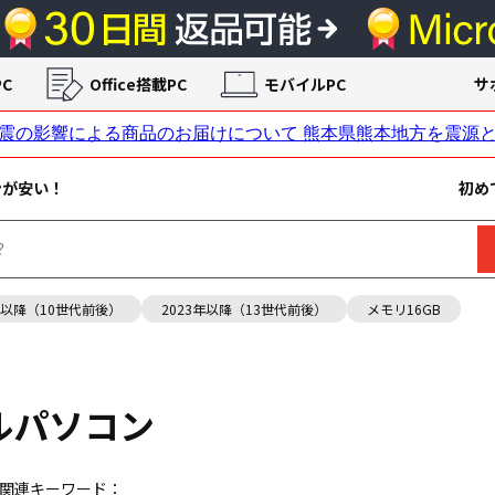
C
Office搭載PC
モバイルPC
サ
ンが安い！
初め
年以降（10世代前後）
2023年以降（13世代前後）
メモリ16GB
ルパソコン
 関連キーワード：