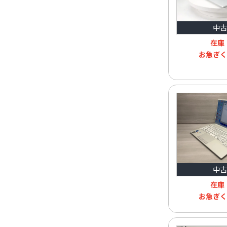
中古
在庫
お急ぎく
中古
在庫
お急ぎく