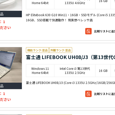
16 GB
Home 64bit
1335U 4.6GHz
品
HP Elitebook 630 G10 Win11・16GB・SSDモデル (Core i5 1
16GB、SSD搭載で快適動作！ 筑紫野ベレッサ店
：
1
ださい
比較リストに追
機能ランク:並品
外観ランク:並品
富士通 LIFEBOOK UH08/J3（第13世代
Windows 11
Intel Core i3 第13世代
16 GB
Home 64bit
1335U 2.5GHz
富士通 LIFEBOOK UH08/J3 (Core i3 1335U 2.5GHz/16GB/25
品
：
1
比較リストに追
ださい