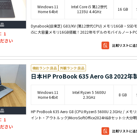
Windows 11
Intel Core i5 第12世代
16 GB
Home 64bit
1235U 4.4GHz
品
Dynabook(旧東芝) G83/KV (第12世代CPU) メモリ16GB・SSDモデル 
i5に大容量メモリ16GB搭載！2022年モデルのモバイルノートP
：
1
ださい
比較リストに追
機能ランク:良品
外観ランク:良品
日本HP ProBook 635 Aero G8 202
Windows 11
Intel Ryzen 5 5600U
8 GB
Home 64bit
2.3GHz
品
HP ProBook 635 Aero G8 (CPU:Ryzen5 5600U 2.3GH
イント・アウトルック)MicroSoftOffice2024H&Bセット☆大分
：
1
ださい
比較リストに追