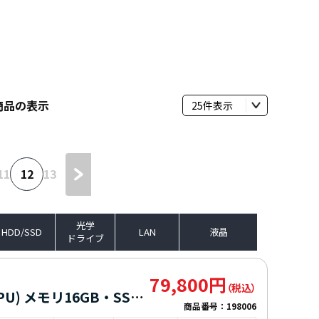
商品の表示
11
12
13
光学
HDD/SSD
LAN
液晶
ドライブ
79,800円
Dynabook(旧東芝) G83/KV (第12世代CPU) メモリ16GB・SSDモデル
商品番号：
198006