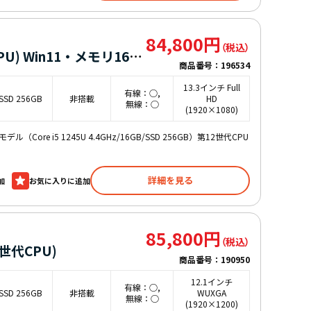
84,800円
富士通 LIFEBOOK U6312/J (第12世代CPU) Win11・メモリ16GBモデル
商品番号：
196534
13.3インチ Full
有線：○,
SSD 256GB
非搭載
HD
無線：○
(1920×1080)
モデル（Core i5 1245U 4.4GHz/16GB/SSD 256GB）第12世代CPU
詳細を見る
加
85,800円
１０世代CPU)
商品番号：
190950
12.1インチ
有線：○,
SSD 256GB
非搭載
WUXGA
無線：○
(1920×1200)