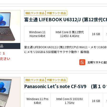
機能ランク:並品
外観ランク:並品
Windows 11
Intel Core i5 第12世代
16 GB
Home 64bit
1245U 4.4GHz
品
富士通 LIFEBOOK U6312/J (第12世代CPU) Win11・メモリ16GB
にメモリ16GB＆SSD搭載でサクサク動作！ 飯塚店
：
1
ださい
比較リストに追
機能ランク:並品
外観ランク:並品
Panasonic Let's note CF-SV9 (第
Windows 11 Pro
Intel Core i5 10310U
16 GB
64bit
1.7GHz