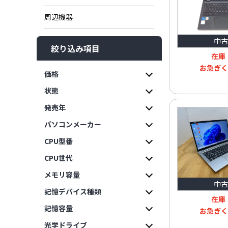
周辺機器
中古
絞り込み項目
在庫
お急ぎく
価格
状態
発売年
パソコンメーカー
CPU型番
CPU世代
メモリ容量
中古
記憶デバイス種類
在庫
記憶容量
お急ぎく
光学ドライブ