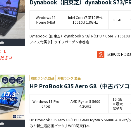
Dynabook（旧東芝）dynabook S73/F
Windows 11
Intel Core i7 第10世代
8 GB
Home 64bit
10510U 1.8GHz
Dynabook（旧東芝）dynabook S73/FR(CPU：Core i7 105
フィス付属♪】ライフガーデン水巻店
品
：
1
比較リストに追
ださい
機能ランク:並品
外観ランク:並品
HP ProBook 635 Aero G8（中古パソ
16 GB
Windows 11 Pro
AMD Ryzen 5 5600
※最大
64bit
4.2GHz
32GB
HP ProBook 635 Aero G8(CPU：AMD Ryzen 5 5600U
品
み！新生活応援パック♪WEB関東日本