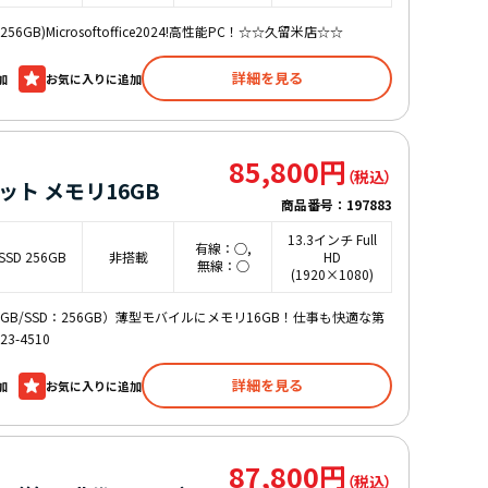
6GB/SSD256GB)Microsoftoffice2024!高性能PC！☆☆久留米店☆☆
詳細を見る
加
85,800円
ceセット メモリ16GB
商品番号：
197883
13.3インチ Full
有線：○,
SSD 256GB
非搭載
HD
無線：○
(1920×1080)
/メモリ：16GB/SSD：256GB）薄型モバイルにメモリ16GB！仕事も快適な第
3-4510
詳細を見る
加
87,800円