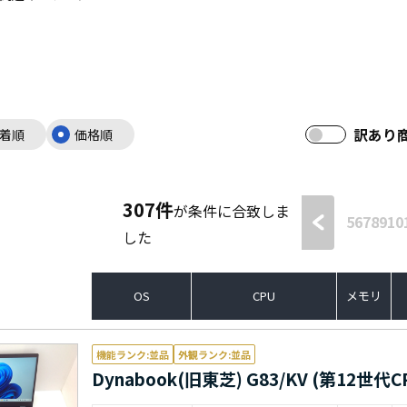
訳あり
着順
価格順
307
件
が条件に合致しま
5
6
7
8
9
10
した
OS
CPU
メモリ
機能ランク:並品
外観ランク:並品