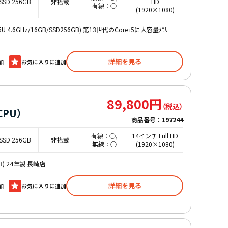
SSD 256GB
非搭載
HD
有線：○
(1920×1080)
335U 4.6GHz/16GB/SSD256GB) 第13世代のCore i5に大容量ﾒﾓﾘ
詳細を見る
加
89,800円
CPU）
商品番号：
197244
有線：○,
14インチ Full HD
SSD 256GB
非搭載
無線：○
(1920×1080)
6GB) 24年製 長崎店
詳細を見る
加