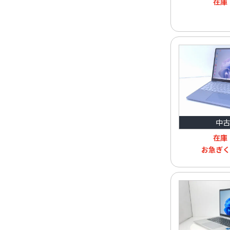
在庫
中古
在庫
お急ぎく