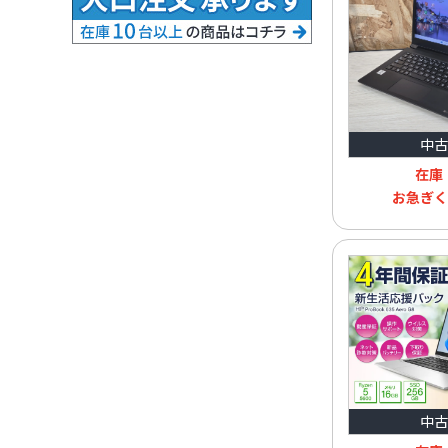
中古
在庫
お急ぎく
中古