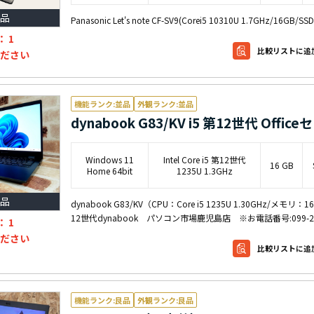
品
Panasonic Let's note CF-SV9(Corei5 10310U 1.7GHz/1
：
1
比較リストに追
ださい
機能ランク:並品
外観ランク:並品
dynabook G83/KV i5 第12世代 Offi
Windows 11
Intel Core i5 第12世代
16 GB
Home 64bit
1235U 1.3GHz
品
dynabook G83/KV（CPU：Core i5 1235U 1.30GHz
12世代dynabook パソコン市場鹿児島店 ※お電話番号:099-22
：
1
ださい
比較リストに追
機能ランク:良品
外観ランク:良品