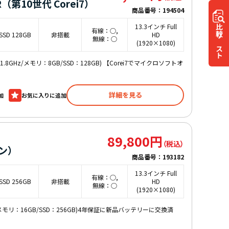
R（第10世代 Corei7）
商品番号：
194504
13.3インチ Full
比較
有線：○,
SSD 128GB
非搭載
HD
無線：○
リスト
(1920×1080)
10U 1.8GHz/メモリ：8GB/SSD：128GB) 【Corei7でマイクロソフトオ
詳細を見る
加
89,800円
コン）
商品番号：
193182
13.3インチ Full
有線：○,
SSD 256GB
非搭載
HD
無線：○
(1920×1080)
 4.2GHz/メモリ：16GB/SSD：256GB)4年保証に新品バッテリーに交換済