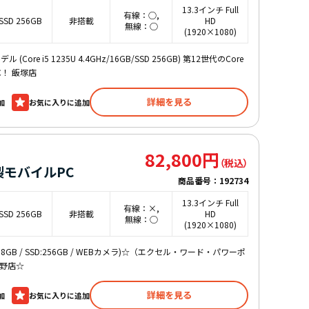
13.3インチ Full
有線：○,
SSD 256GB
非搭載
HD
無線：○
(1920×1080)
(Core i5 1235U 4.4GHz/16GB/SSD 256GB) 第12世代のCore
C！ 飯塚店
詳細を見る
加
82,800円
2年製モバイルPC
商品番号：
192734
13.3インチ Full
有線：×,
SSD 256GB
非搭載
HD
無線：○
(1920×1080)
z / メモリ:8GB / SSD:256GB / WEBカメラ)☆（エクセル・ワード・パワーポ
明野店☆
詳細を見る
加