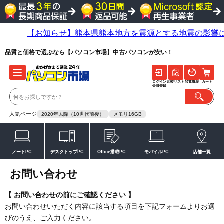
品質と価格で選ぶなら【パソコン市場】中古パソコンが安い！
ログイン
比較リスト
閲覧履歴
カート
会員登録
人気ページ
2020年以降（10世代前後）
メモリ16GB
ノートPC
デスクトップPC
Office搭載PC
モバイルPC
店舗一覧
お問い合わせ
【 お問い合わせの前にご確認ください 】
お問い合わせいただく内容に該当する項目を下記フォームよりお選
びのうえ、ご入力ください。