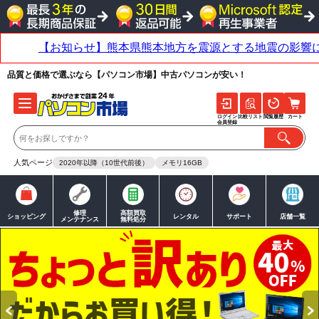
品質と価格で選ぶなら【パソコン市場】中古パソコンが安い！
ログイン
比較リスト
閲覧履歴
カート
会員登録
人気ページ
2020年以降（10世代前後）
メモリ16GB
修理
高額買取
ショッピング
レンタル
サポート
店舗一覧
メンテナンス
無料処分