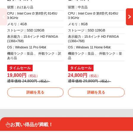
状態：わけあり品
状態：中古品
状
CPU：Intel Core i3 第8世代 8145U
CPU：Intel Core i3 第8世代 8145U
CP
3.9GHz
3.9GHz
3.
メモリ：4GB
メモリ：8GB
メ
ストレージ：SSD 128GB
ストレージ：SSD 128GB
ス
表示能力：15.6インチ HD FWXGA
表示能力：15.6インチ HD FWXGA
表
(1366×768)
(1366×768)
(1
OS：Windows 11 Pro 64bit
OS：Windows 11 Home 64bit
OS
機能ランク：並品 、 外観ランク：訳
機能ランク：並品 、 外観ランク：並
機
あり品
品
品
タイムセール
タイムセール
19,800円
24,800円
2
通常価格 24,800円
通常価格 29,800円
通
詳細を見る
詳細を見る
お買い得品が満載！