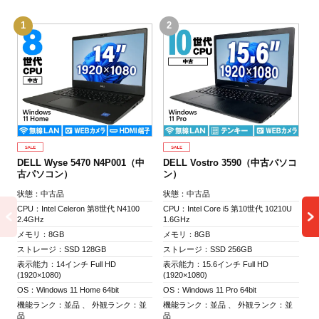
1
2
3
DELL Wyse 5470 N4P001（中
DELL Vostro 3590（中古パソコ
富
古パソコン）
ン）
古
状態：中古品
状態：中古品
状
CPU：Intel Celeron 第8世代 N4100
CPU：Intel Core i5 第10世代 10210U
CP
2.4GHz
1.6GHz
3.
メモリ：8GB
メモリ：8GB
メ
ストレージ：SSD 128GB
ストレージ：SSD 256GB
ス
表示能力：14インチ Full HD
表示能力：15.6インチ Full HD
表
(1920×1080)
(1920×1080)
(1
OS：Windows 11 Home 64bit
OS：Windows 11 Pro 64bit
OS
機能ランク：並品 、 外観ランク：並
機能ランク：並品 、 外観ランク：並
機
品
品
品