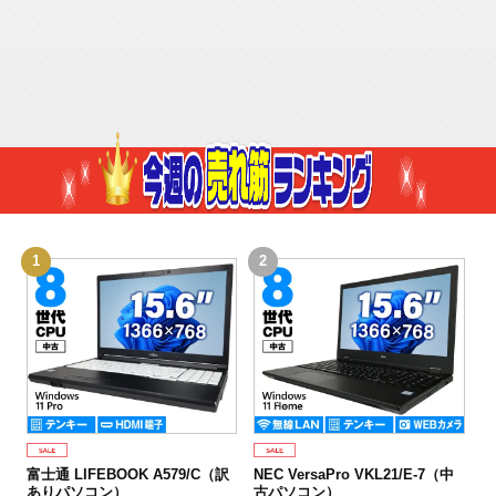
「やりたいこと」からパソコンを選ぶ（デスク）
「やりたいこと」からパソコンを選ぶ（モバイル）
1
2
3
富士通 LIFEBOOK A579/C（訳
NEC VersaPro VKL21/E-7（中
富
ありパソコン）
古パソコン）
世