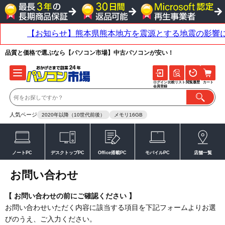
品質と価格で選ぶなら【パソコン市場】中古パソコンが安い！
ログイン
比較リスト
閲覧履歴
カート
会員登録
人気ページ
2020年以降（10世代前後）
メモリ16GB
ノートPC
デスクトップPC
Office搭載PC
モバイルPC
店舗一覧
お問い合わせ
【 お問い合わせの前にご確認ください 】
お問い合わせいただく内容に該当する項目を下記フォームよりお選
びのうえ、ご入力ください。