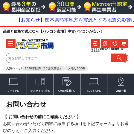
品質と価格で選ぶなら【パソコン市場】中古パソコンが安い！
ログイン
比較リスト
閲覧履歴
カート
会員登録
人気ページ
2020年以降（10世代前後）
メモリ16GB
ノートPC
デスクトップPC
Office搭載PC
モバイルPC
店舗一覧
お問い合わせ
【 お問い合わせの前にご確認ください 】
お問い合わせいただく内容に該当する項目を下記フォームよりお選
びのうえ、ご入力ください。