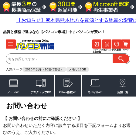
品質と価格で選ぶなら【パソコン市場】中古パソコンが安い！
ログイン
比較リスト
閲覧履歴
カート
会員登録
人気ページ
2020年以降（10世代前後）
メモリ16GB
ノートPC
デスクトップPC
Office搭載PC
モバイルPC
店舗一覧
お問い合わせ
【 お問い合わせの前にご確認ください 】
お問い合わせいただく内容に該当する項目を下記フォームよりお選
びのうえ、ご入力ください。