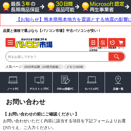
品質と価格で選ぶなら【パソコン市場】中古パソコンが安い！
ログイン
比較リスト
閲覧履歴
カート
会員登録
人気ページ
2020年以降（10世代前後）
メモリ16GB
ノートPC
デスクトップPC
Office搭載PC
モバイルPC
店舗一覧
お問い合わせ
【 お問い合わせの前にご確認ください 】
お問い合わせいただく内容に該当する項目を下記フォームよりお選
びのうえ、ご入力ください。