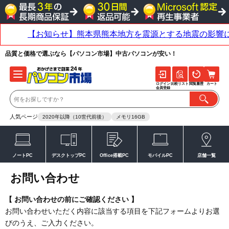
品質と価格で選ぶなら【パソコン市場】中古パソコンが安い！
ログイン
比較リスト
閲覧履歴
カート
会員登録
人気ページ
2020年以降（10世代前後）
メモリ16GB
ノートPC
デスクトップPC
Office搭載PC
モバイルPC
店舗一覧
お問い合わせ
【 お問い合わせの前にご確認ください 】
お問い合わせいただく内容に該当する項目を下記フォームよりお選
びのうえ、ご入力ください。