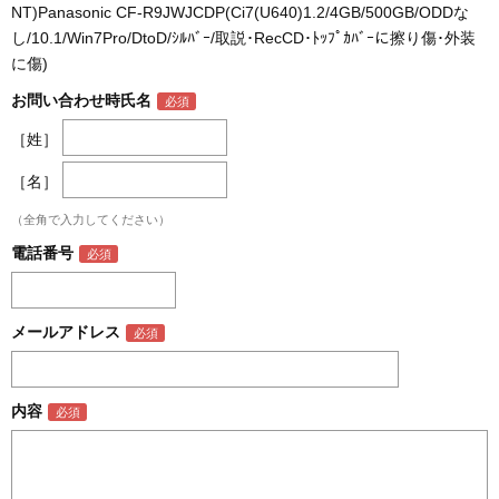
NT)Panasonic CF-R9JWJCDP(Ci7(U640)1.2/4GB/500GB/ODDな
し/10.1/Win7Pro/DtoD/ｼﾙﾊﾞｰ/取説･RecCD･ﾄｯﾌﾟｶﾊﾞｰに擦り傷･外装
に傷)
お問い合わせ時氏名
［姓］
［名］
（全角で入力してください）
電話番号
メールアドレス
内容