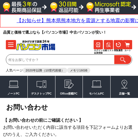
品質と価格で選ぶなら【パソコン市場】中古パソコンが安い！
ログイン
比較リスト
閲覧履歴
カート
会員登録
人気ページ
2020年以降（10世代前後）
メモリ16GB
ノートPC
デスクトップPC
Office搭載PC
モバイルPC
店舗一覧
お問い合わせ
【 お問い合わせの前にご確認ください 】
お問い合わせいただく内容に該当する項目を下記フォームよりお選
びのうえ、ご入力ください。