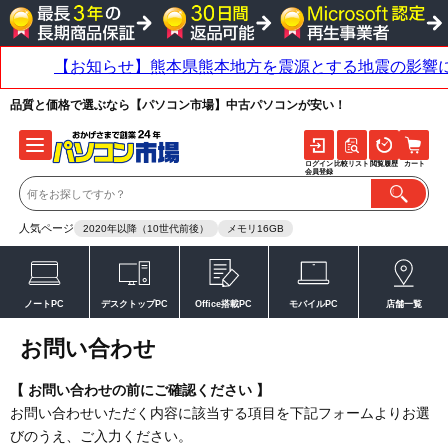
品質と価格で選ぶなら【パソコン市場】中古パソコンが安い！
ログイン
比較リスト
閲覧履歴
カート
会員登録
人気ページ
2020年以降（10世代前後）
メモリ16GB
ノートPC
デスクトップPC
Office搭載PC
モバイルPC
店舗一覧
お問い合わせ
【 お問い合わせの前にご確認ください 】
お問い合わせいただく内容に該当する項目を下記フォームよりお選
びのうえ、ご入力ください。