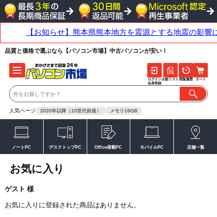
品質と価格で選ぶなら【パソコン市場】中古パソコンが安い！
ログイン
比較リスト
閲覧履歴
カート
会員登録
人気ページ
2020年以降（10世代前後）
メモリ16GB
ノートPC
デスクトップPC
Office搭載PC
モバイルPC
店舗一覧
お気に入り
ゲスト 様
お気に入りに登録された商品はありません。