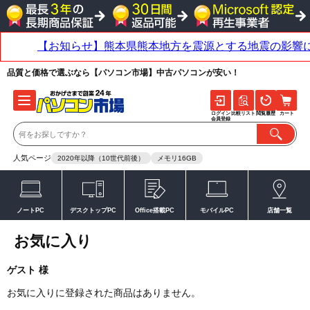
品質と価格で選ぶなら【パソコン市場】中古パソコンが安い！
ログイン
比較リスト
閲覧履歴
カート
会員登録
人気ページ
2020年以降（10世代前後）
メモリ16GB
ノートPC
デスクトップPC
Office搭載PC
モバイルPC
店舗一覧
お気に入り
ゲスト 様
お気に入りに登録された商品はありません。