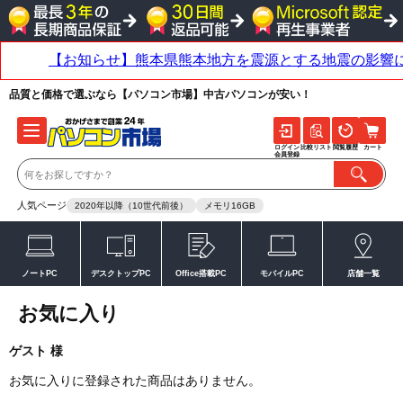
品質と価格で選ぶなら【パソコン市場】中古パソコンが安い！
ログイン
比較リスト
閲覧履歴
カート
会員登録
人気ページ
2020年以降（10世代前後）
メモリ16GB
ノートPC
デスクトップPC
Office搭載PC
モバイルPC
店舗一覧
お気に入り
ゲスト 様
お気に入りに登録された商品はありません。