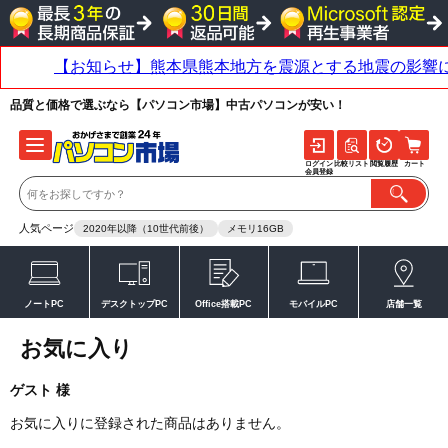
品質と価格で選ぶなら【パソコン市場】中古パソコンが安い！
ログイン
比較リスト
閲覧履歴
カート
会員登録
人気ページ
2020年以降（10世代前後）
メモリ16GB
ノートPC
デスクトップPC
Office搭載PC
モバイルPC
店舗一覧
お気に入り
ゲスト 様
お気に入りに登録された商品はありません。