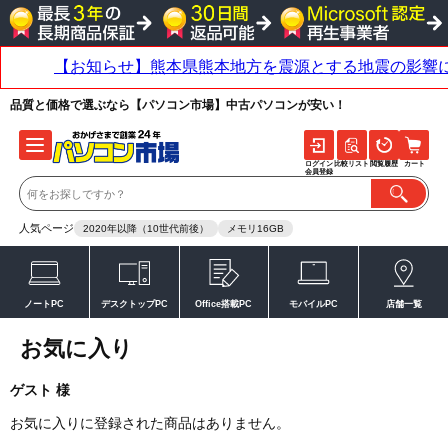
品質と価格で選ぶなら【パソコン市場】中古パソコンが安い！
ログイン
比較リスト
閲覧履歴
カート
会員登録
人気ページ
2020年以降（10世代前後）
メモリ16GB
ノートPC
デスクトップPC
Office搭載PC
モバイルPC
店舗一覧
お気に入り
ゲスト 様
お気に入りに登録された商品はありません。