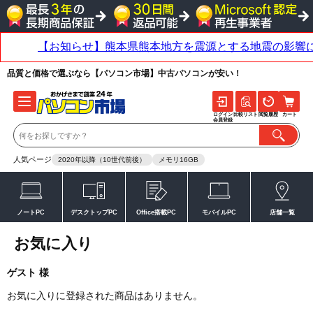
品質と価格で選ぶなら【パソコン市場】中古パソコンが安い！
ログイン
比較リスト
閲覧履歴
カート
会員登録
人気ページ
2020年以降（10世代前後）
メモリ16GB
ノートPC
デスクトップPC
Office搭載PC
モバイルPC
店舗一覧
お気に入り
ゲスト 様
お気に入りに登録された商品はありません。