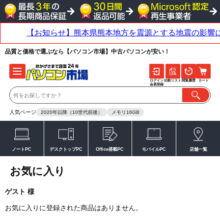
品質と価格で選ぶなら【パソコン市場】中古パソコンが安い！
ログイン
比較リスト
閲覧履歴
カート
会員登録
人気ページ
2020年以降（10世代前後）
メモリ16GB
ノートPC
デスクトップPC
Office搭載PC
モバイルPC
店舗一覧
お気に入り
ゲスト 様
お気に入りに登録された商品はありません。