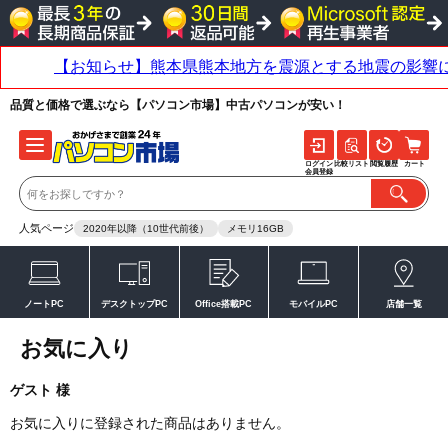
品質と価格で選ぶなら【パソコン市場】中古パソコンが安い！
ログイン
比較リスト
閲覧履歴
カート
会員登録
人気ページ
2020年以降（10世代前後）
メモリ16GB
ノートPC
デスクトップPC
Office搭載PC
モバイルPC
店舗一覧
お気に入り
ゲスト 様
お気に入りに登録された商品はありません。