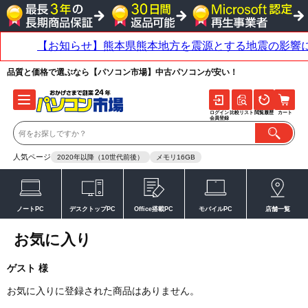
品質と価格で選ぶなら【パソコン市場】中古パソコンが安い！
ログイン
比較リスト
閲覧履歴
カート
会員登録
人気ページ
2020年以降（10世代前後）
メモリ16GB
ノートPC
デスクトップPC
Office搭載PC
モバイルPC
店舗一覧
お気に入り
ゲスト 様
お気に入りに登録された商品はありません。